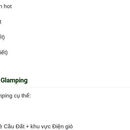
ch hot
it
ết)
iết)
9 Glamping
mping cụ thể:
è Cầu Đất + khu vực Điện gió