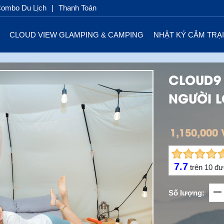
ombo Du Lịch
|
Thanh Toán
CLOUD VIEW GLAMPING & CAMPING
NHẬT KÝ CẮM TRẠI
CLOUD9
NGƯỜI L
1,150,000
7.7
trên
10
đư
Số lượng: