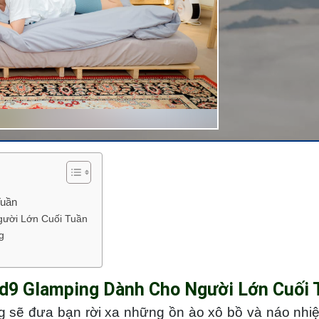
Tuần
gười Lớn Cuối Tuần
g
d9 Glamping Dành Cho Người Lớn Cuối
g sẽ đưa bạn rời xa những ồn ào xô bồ và náo nhi