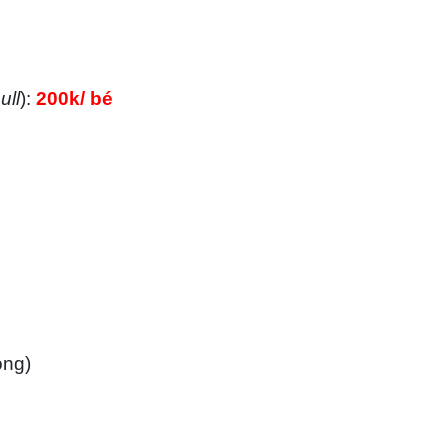
ull
):
200k/ bé
óng)