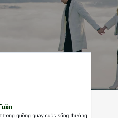
 Tuần
ệt trong guồng quay cuộc sống thường