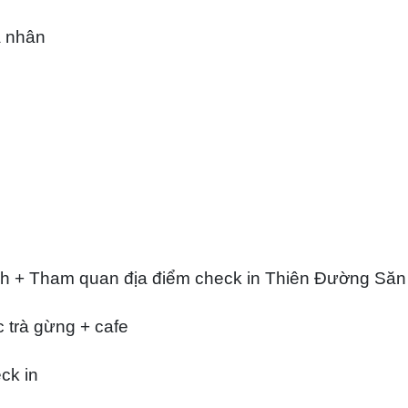
á nhân
Q
nh + Tham quan địa điểm check in Thiên Đường Să
 trà gừng + cafe
ck in