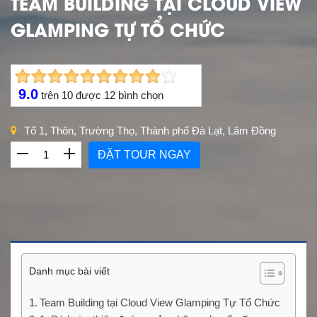
TEAM BUILDING TẠI CLOUD VIEW
GLAMPING TỰ TỔ CHỨC
9.0
trên
10
được
12
bình chọn
Tổ 1, Thôn, Trường Thọ, Thành phố Đà Lạt, Lâm Đồng
ĐẶT TOUR NGAY
Danh mục bài viết
Team Building tại Cloud View Glamping Tự Tổ Chức