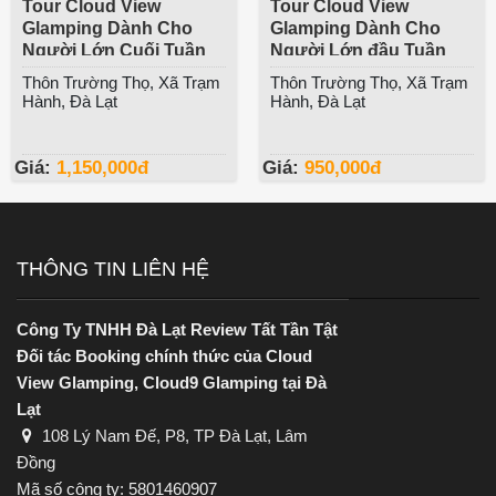
Tour Cloud View
Tour Cloud View
Glamping Dành Cho
Glamping Dành Cho
Người Lớn Cuối Tuần
Người Lớn đầu Tuần
Thôn Trường Thọ, Xã Trạm
Thôn Trường Thọ, Xã Trạm
Hành, Đà Lạt
Hành, Đà Lạt
Giá:
1,150,000
đ
Giá:
950,000
đ
THÔNG TIN LIÊN HỆ
Công Ty TNHH Đà Lạt Review Tất Tần Tật
Đối tác Booking chính thức của Cloud
View Glamping, Cloud9 Glamping tại Đà
Lạt
108 Lý Nam Đế, P8, TP Đà Lạt, Lâm
Đồng
Mã số công ty: 5801460907